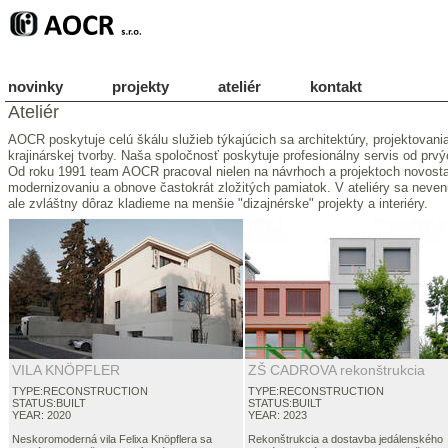
novinky
projekty
ateliér
kontakt
Ateliér
AOCR poskytuje celú škálu služieb týkajúcich sa architektúry, projektovani
krajinárskej tvorby. Naša spoločnosť poskytuje profesionálny servis od prv
Od roku 1991 team AOCR pracoval nielen na návrhoch a projektoch novostav
modernizovaniu a obnove častokrát zložitých pamiatok. V ateliéry sa nev
ale zvláštny dôraz kladieme na menšie "dizajnérske" projekty a interiéry.
VILA KNÖPFLER
ZŠ CADROVA rekonštrukcia
TYPE:RECONSTRUCTION
TYPE:RECONSTRUCTION
STATUS:BUILT
STATUS:BUILT
YEAR: 2020
YEAR: 2023
Neskoromoderná vila Felixa Knöpflera sa
Rekonštrukcia a dostavba jedálenského