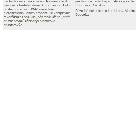
nachádza na križovatke ulíc Révova a Pod
pavilónu na základnej a materskej škole
vinicami v bratislavskom Starom meste. Bola
Cádrova v Bratislave.
postavená v roku 1942 staviteľom
Pôvodné riešenie je od architekta Vladimí
a architektom Jánom Krocom. Pri komplexnej
Dedečka.
rekonštrukcii bola vila „očistená“ až na „dreň“
pri zachovaní základných hmotovo-
priestorovýc...