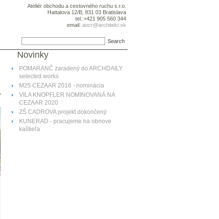
Ateliér obchodu a cestovného ruchu s.r.o.
Hattalova 12/B, 831 03 Bratislava
tel.:+421 905 560 344
email:
aocr@architekt.sk
Novinky
POMARANČ zaradený do ARCHDAILY
selected works
M25 CEZAAR 2016 - nominácia
,
VILA KNOPFLER NOMINOVANÁ NA
CEZAAR 2020
ZŠ CADROVA projekt dokončený
KUNERAD - pracujeme na obnove
kaštieľa