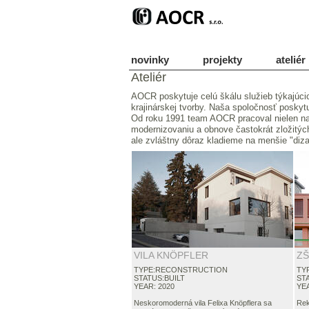
novinky
projekty
ateliér
Ateliér
AOCR poskytuje celú škálu služieb týkajúcic
krajinárskej tvorby. Naša spoločnosť poskyt
Od roku 1991 team AOCR pracoval nielen na 
modernizovaniu a obnove častokrát zložitýc
ale zvláštny dôraz kladieme na menšie "dizaj
VILA KNÖPFLER
ZŠ
TYPE:RECONSTRUCTION
TY
STATUS:BUILT
ST
YEAR: 2020
YEA
Neskoromoderná vila Felixa Knöpflera sa
Rek