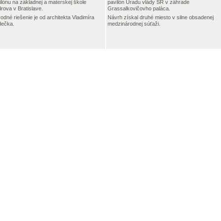
ilónu na základnej a materskej škole
pavilón Úradu vlády SR v záhrade
rova v Bratislave.
Grassalkovičovho paláca.
odné riešenie je od architekta Vladimíra
Návrh získal druhé miesto v silne obsadenej
dečka.
medzinárodnej súťaži.