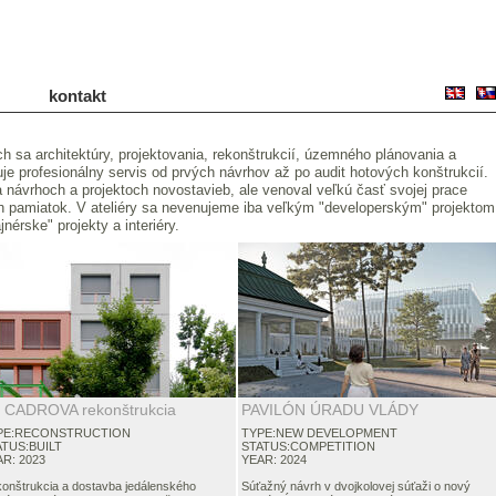
kontakt
h sa architektúry, projektovania, rekonštrukcií, územného plánovania a
uje profesionálny servis od prvých návrhov až po audit hotových konštrukcií.
návrhoch a projektoch novostavieb, ale venoval veľkú časť svojej prace
h pamiatok. V ateliéry sa nevenujeme iba veľkým "developerským" projektom
nérske" projekty a interiéry.
 CADROVA rekonštrukcia
PAVILÓN ÚRADU VLÁDY
PE:RECONSTRUCTION
TYPE:NEW DEVELOPMENT
ATUS:BUILT
STATUS:COMPETITION
R: 2023
YEAR: 2024
onštrukcia a dostavba jedálenského
Súťažný návrh v dvojkolovej súťaži o nový