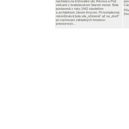
nachádza na križovatke ulíc Révova a Pod
pav
vinicami v bratislavskom Starom meste. Bola
Cád
postavená v roku 1942 staviteľom
Pôv
a architektom Jánom Krocom. Pri komplexnej
De
rekonštrukcii bola vila „očistená“ až na „dreň“
pri zachovaní základných hmotovo-
priestorovýc...