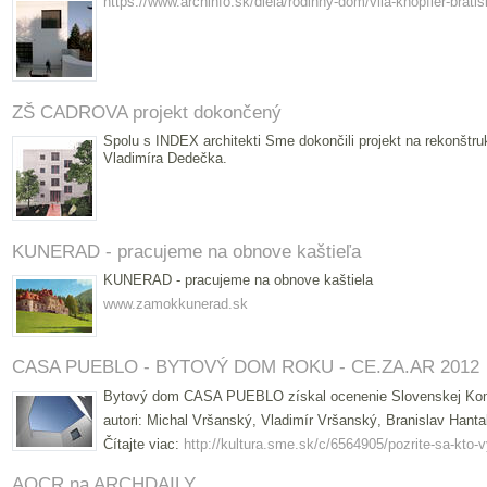
https://www.archinfo.sk/diela/rodinny-dom/vila-knopfler-brati
ZŠ CADROVA projekt dokončený
Spolu s INDEX architekti Sme dokončili projekt na rekonštru
Vladimíra Dedečka.
KUNERAD - pracujeme na obnove kaštieľa
KUNERAD - pracujeme na obnove kaštiela
www.zamokkunerad.sk
CASA PUEBLO - BYTOVÝ DOM ROKU - CE.ZA.AR 2012
Bytový dom CASA PUEBLO získal ocenenie Slovenskej Komo
autori: Michal Vršanský, Vladimír Vršanský, Branislav Hant
Čítajte viac:
http://kultura.sme.sk/c/6564905/pozrite-sa-kto
AOCR na ARCHDAILY