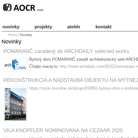
novinky
projekty
ateliér
kontakt
Home
/
Novinky
Novinky
POMARANČ zaradený do ARCHDAILY selected works
Bytový dom POMARANČ zaradil architektonický web AR
Čítajte viacej tu:
http://www.archdaily.com/92322/pomaranc-r
REKONŠTRUKCIA A NADSTAVBA OBJEKTU NA MÝTNEJ 
https://style.hnonline.sk/dizajn/833951-bytovy-dom-v-bratisla
VILA KNOPFLER NOMINOVANÁ NA CEZAAR 2020