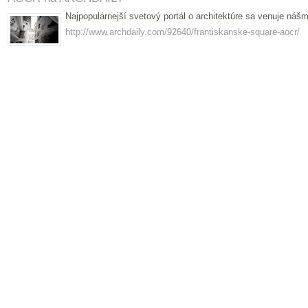
Najpopulárnejší svetový portál o architektúre sa venuje ná
http://www.archdaily.com/92640/frantiskanske-square-aocr/