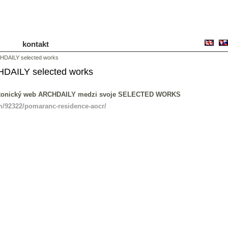
kontakt
DAILY selected works
AILY selected works
ktonický web ARCHDAILY medzi svoje SELECTED WORKS
m/92322/pomaranc-residence-aocr/