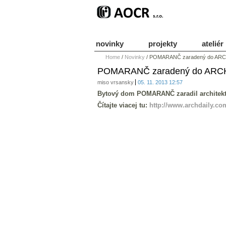
novinky
projekty
ateliér
Home
/
Novinky
/
POMARANČ zaradený do ARCH
POMARANČ zaradený do ARCHD
miso vrsansky
05. 11. 2013 12:57
Bytový dom POMARANČ zaradil archite
Čítajte viacej tu:
http://www.archdaily.co