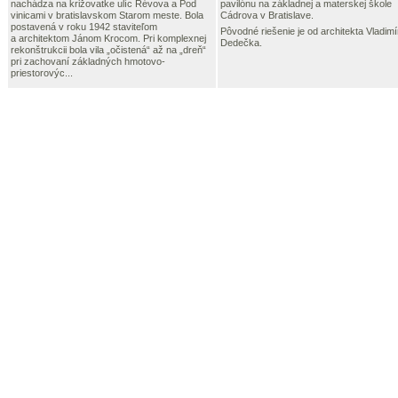
nachádza na križovatke ulíc Révova a Pod
pavilónu na základnej a materskej škole
vinicami v bratislavskom Starom meste. Bola
Cádrova v Bratislave.
postavená v roku 1942 staviteľom
Pôvodné riešenie je od architekta Vladimí
a architektom Jánom Krocom. Pri komplexnej
Dedečka.
rekonštrukcii bola vila „očistená“ až na „dreň“
pri zachovaní základných hmotovo-
priestorovýc...