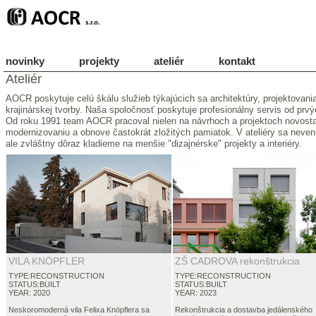
novinky
projekty
ateliér
kontakt
Ateliér
AOCR poskytuje celú škálu služieb týkajúcich sa architektúry, projektovani
krajinárskej tvorby. Naša spoločnosť poskytuje profesionálny servis od prv
Od roku 1991 team AOCR pracoval nielen na návrhoch a projektoch novostav
modernizovaniu a obnove častokrát zložitých pamiatok. V ateliéry sa nev
ale zvláštny dôraz kladieme na menšie "dizajnérske" projekty a interiéry.
VILA KNÖPFLER
ZŠ CADROVA rekonštrukcia
TYPE:RECONSTRUCTION
TYPE:RECONSTRUCTION
STATUS:BUILT
STATUS:BUILT
YEAR: 2020
YEAR: 2023
Neskoromoderná vila Felixa Knöpflera sa
Rekonštrukcia a dostavba jedálenského